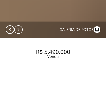
GALERIA DE FOTOS
R$ 5.490.000
Venda
APARTAMENTO COM 170 M², À
VENDA NO ITAIM BIBI.
170 m² Área útil
2 Dormitórios
2 Suítes
3 Banheiros
3 Vagas